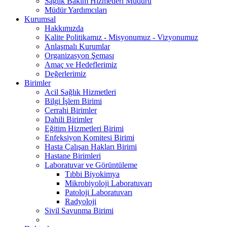
Sağlık Bakım Hizmetleri Müdürü
Müdür Yardımcıları
Kurumsal
Hakkımızda
Kalite Politikamız - Misyonumuz - Vizyonumuz
Anlaşmalı Kurumlar
Organizasyon Şeması
Amaç ve Hedeflerimiz
Değerlerimiz
Birimler
Acil Sağlık Hizmetleri
Bilgi İşlem Birimi
Cerrahi Birimler
Dahili Birimler
Eğitim Hizmetleri Birimi
Enfeksiyon Komitesi Birimi
Hasta Çalışan Hakları Birimi
Hastane Birimleri
Laboratuvar ve Görüntüleme
Tıbbi Biyokimya
Mikrobiyoloji Laboratuvarı
Patoloji Laboratuvarı
Radyoloji
Sivil Savunma Birimi