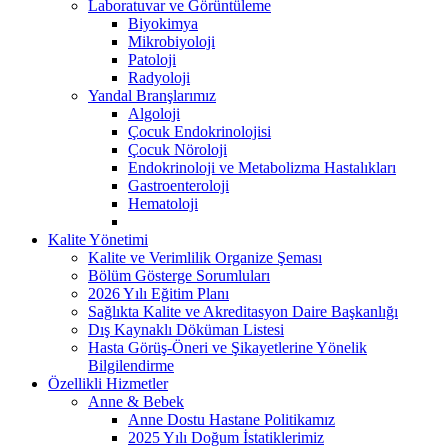
Laboratuvar ve Görüntüleme
Biyokimya
Mikrobiyoloji
Patoloji
Radyoloji
Yandal Branşlarımız
Algoloji
Çocuk Endokrinolojisi
Çocuk Nöroloji
Endokrinoloji ve Metabolizma Hastalıkları
Gastroenteroloji
Hematoloji
Kalite Yönetimi
Kalite ve Verimlilik Organize Şeması
Bölüm Gösterge Sorumluları
2026 Yılı Eğitim Planı
Sağlıkta Kalite ve Akreditasyon Daire Başkanlığı
Dış Kaynaklı Döküman Listesi
Hasta Görüş-Öneri ve Şikayetlerine Yönelik
Bilgilendirme
Özellikli Hizmetler
Anne & Bebek
Anne Dostu Hastane Politikamız
2025 Yılı Doğum İstatiklerimiz