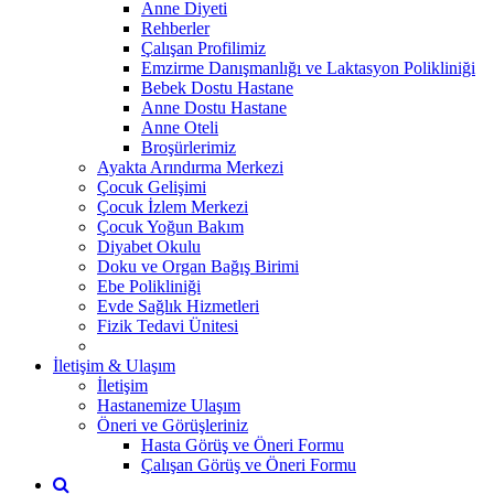
Anne Diyeti
Rehberler
Çalışan Profilimiz
Emzirme Danışmanlığı ve Laktasyon Polikliniği
Bebek Dostu Hastane
Anne Dostu Hastane
Anne Oteli
Broşürlerimiz
Ayakta Arındırma Merkezi
Çocuk Gelişimi
Çocuk İzlem Merkezi
Çocuk Yoğun Bakım
Diyabet Okulu
Doku ve Organ Bağış Birimi
Ebe Polikliniği
Evde Sağlık Hizmetleri
Fizik Tedavi Ünitesi
İletişim & Ulaşım
İletişim
Hastanemize Ulaşım
Öneri ve Görüşleriniz
Hasta Görüş ve Öneri Formu
Çalışan Görüş ve Öneri Formu