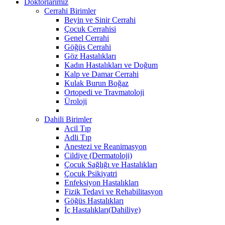
Doktorlarımız
Cerrahi Birimler
Beyin ve Sinir Cerrahi
Çocuk Cerrahisi
Genel Cerrahi
Göğüs Cerrahi
Göz Hastalıkları
Kadın Hastalıkları ve Doğum
Kalp ve Damar Cerrahi
Kulak Burun Boğaz
Ortopedi ve Travmatoloji
Üroloji
Dahili Birimler
Acil Tıp
Adli Tıp
Anestezi ve Reanimasyon
Cildiye (Dermatoloji)
Çocuk Sağlığı ve Hastalıkları
Çocuk Psikiyatri
Enfeksiyon Hastalıkları
Fizik Tedavi ve Rehabilitasyon
Göğüs Hastalıkları
İç Hastalıkları(Dahiliye)