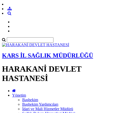
KARS İL SAĞLIK MÜDÜRLÜĞÜ
HARAKANİ DEVLET
HASTANESİ
Yönetim
Başhekim
Başhekim Yardımcıları
İdari ve Mali Hizmetler Müdürü