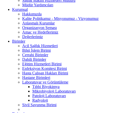
Sağlık Bakım Hizmetleri Müdürü
Müdür Yardımcıları
Kurumsal
Hakkımızda
Kalite Politikamız - Misyonumuz - Vizyonumuz
Anlaşmalı Kurumlar
Organizasyon Şeması
Amaç ve Hedeflerimiz
Değerlerimiz
Birimler
Acil Sağlık Hizmetleri
Bilgi İşlem Birimi
Cerrahi Birimler
Dahili Birimler
Eğitim Hizmetleri Birimi
Enfeksiyon Komitesi Birimi
Hasta Çalışan Hakları Birimi
Hastane Birimleri
Laboratuvar ve Görüntüleme
Tıbbi Biyokimya
Mikrobiyoloji Laboratuvarı
Patoloji Laboratuvarı
Radyoloji
Sivil Savunma Birimi