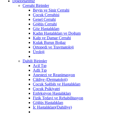
Doktorlarımız
Cerrahi Birimler
Beyin ve Sinir Cerrahi
Çocuk Cerrahisi
Genel Cerrahi
Göğüs Cerrahi
Göz Hastalıkları
Kadın Hastalıkları ve Doğum
Kalp ve Damar Cerrahi
Kulak Burun Boğaz
Ortopedi ve Travmatoloji
Üroloji
Dahili Birimler
Acil Tıp
Adli Tıp
Anestezi ve Reanimasyon
Cildiye (Dermatoloji)
Çocuk Sağlığı ve Hastalıkları
Çocuk Psikiyatri
Enfeksiyon Hastalıkları
Fizik Tedavi ve Rehabilitasyon
Göğüs Hastalıkları
İç Hastalıkları(Dahiliye)