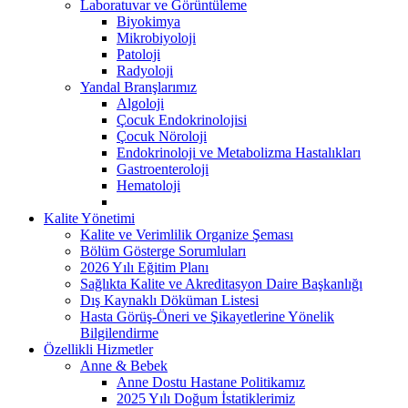
Laboratuvar ve Görüntüleme
Biyokimya
Mikrobiyoloji
Patoloji
Radyoloji
Yandal Branşlarımız
Algoloji
Çocuk Endokrinolojisi
Çocuk Nöroloji
Endokrinoloji ve Metabolizma Hastalıkları
Gastroenteroloji
Hematoloji
Kalite Yönetimi
Kalite ve Verimlilik Organize Şeması
Bölüm Gösterge Sorumluları
2026 Yılı Eğitim Planı
Sağlıkta Kalite ve Akreditasyon Daire Başkanlığı
Dış Kaynaklı Döküman Listesi
Hasta Görüş-Öneri ve Şikayetlerine Yönelik
Bilgilendirme
Özellikli Hizmetler
Anne & Bebek
Anne Dostu Hastane Politikamız
2025 Yılı Doğum İstatiklerimiz