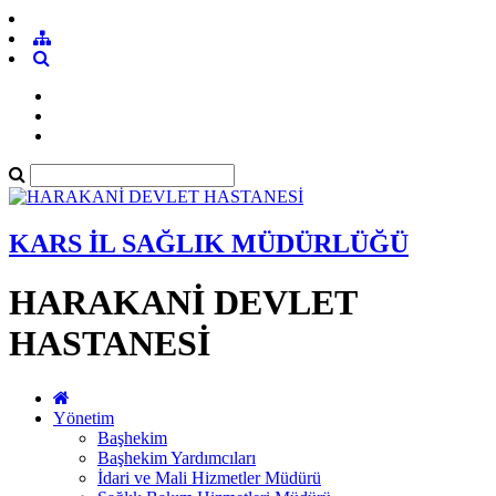
KARS İL SAĞLIK MÜDÜRLÜĞÜ
HARAKANİ DEVLET
HASTANESİ
Yönetim
Başhekim
Başhekim Yardımcıları
İdari ve Mali Hizmetler Müdürü