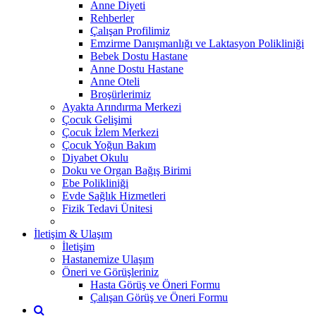
Anne Diyeti
Rehberler
Çalışan Profilimiz
Emzirme Danışmanlığı ve Laktasyon Polikliniği
Bebek Dostu Hastane
Anne Dostu Hastane
Anne Oteli
Broşürlerimiz
Ayakta Arındırma Merkezi
Çocuk Gelişimi
Çocuk İzlem Merkezi
Çocuk Yoğun Bakım
Diyabet Okulu
Doku ve Organ Bağış Birimi
Ebe Polikliniği
Evde Sağlık Hizmetleri
Fizik Tedavi Ünitesi
İletişim & Ulaşım
İletişim
Hastanemize Ulaşım
Öneri ve Görüşleriniz
Hasta Görüş ve Öneri Formu
Çalışan Görüş ve Öneri Formu