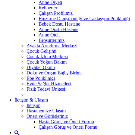
Anne Diyeti
Rehberler
Çalışan Profilimiz
Emzirme Danışmanlığı ve Laktasyon Polikliniği
Bebek Dostu Hastane
Anne Dostu Hastane
Anne Oteli
Broşürlerimiz
Ayakta Arındırma Merkezi
Çocuk Gelişimi
Çocuk İzlem Merkezi
Çocuk Yoğun Bakım
Diyabet Okulu
Doku ve Organ Bağış Birimi
Ebe Polikliniği
Evde Sağlık Hizmetleri
Fizik Tedavi Ünitesi
İletişim & Ulaşım
İletişim
Hastanemize Ulaşım
Öneri ve Görüşleriniz
Hasta Görüş ve Öneri Formu
Çalışan Görüş ve Öneri Formu