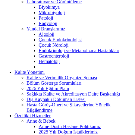
Laboratuvar ve Görüntüleme
Biyokimya
Mikrobiyoloji
Patoloji
Radyoloji
Yandal Branşlarımız
Algoloji
Çocuk Endokrinolojisi
Çocuk Nöroloji
Endokrinoloji ve Metabolizma Hastalıkları
Gastroenteroloji
Hematoloji
Kalite Yönetimi
Kalite ve Verimlilik Organize Şeması
Bölüm Gösterge Sorumluları
2026 Yılı Eğitim Planı
Sağlıkta Kalite ve Akreditasyon Daire Başkanlığı
Dış Kaynaklı Döküman Listesi
Hasta Görüş-Öneri ve Şikayetlerine Yönelik
Bilgilendirme
Özellikli Hizmetler
Anne & Bebek
Anne Dostu Hastane Politikamız
2025 Yılı Doğum İstatiklerimiz