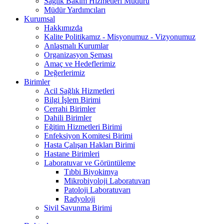
Sağlık Bakım Hizmetleri Müdürü
Müdür Yardımcıları
Kurumsal
Hakkımızda
Kalite Politikamız - Misyonumuz - Vizyonumuz
Anlaşmalı Kurumlar
Organizasyon Şeması
Amaç ve Hedeflerimiz
Değerlerimiz
Birimler
Acil Sağlık Hizmetleri
Bilgi İşlem Birimi
Cerrahi Birimler
Dahili Birimler
Eğitim Hizmetleri Birimi
Enfeksiyon Komitesi Birimi
Hasta Çalışan Hakları Birimi
Hastane Birimleri
Laboratuvar ve Görüntüleme
Tıbbi Biyokimya
Mikrobiyoloji Laboratuvarı
Patoloji Laboratuvarı
Radyoloji
Sivil Savunma Birimi