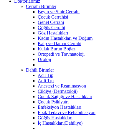
Doktorlarımız
Cerrahi Birimler
Beyin ve Sinir Cerrahi
Çocuk Cerrahisi
Genel Cerrahi
Göğüs Cerrahi
Göz Hastalıkları
Kadın Hastalıkları ve Doğum
Kalp ve Damar Cerrahi
Kulak Burun Boğaz
Ortopedi ve Travmatoloji
Üroloji
Dahili Birimler
Acil Tıp
Adli Tıp
Anestezi ve Reanimasyon
Cildiye (Dermatoloji)
Çocuk Sağlığı ve Hastalıkları
Çocuk Psikiyatri
Enfeksiyon Hastalıkları
Fizik Tedavi ve Rehabilitasyon
Göğüs Hastalıkları
İç Hastalıkları(Dahiliye)