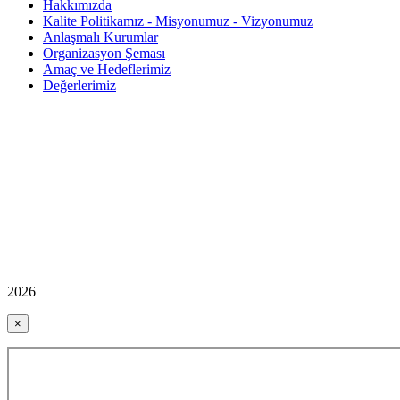
Hakkımızda
Kalite Politikamız - Misyonumuz - Vizyonumuz
Anlaşmalı Kurumlar
Organizasyon Şeması
Amaç ve Hedeflerimiz
Değerlerimiz
2026
×