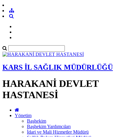
KARS İL SAĞLIK MÜDÜRLÜĞÜ
HARAKANİ DEVLET
HASTANESİ
Yönetim
Başhekim
Başhekim Yardımcıları
İdari ve Mali Hizmetler Müdürü