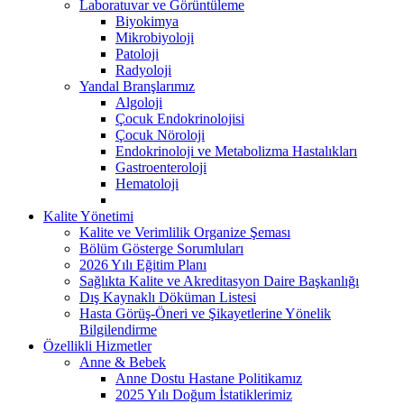
Laboratuvar ve Görüntüleme
Biyokimya
Mikrobiyoloji
Patoloji
Radyoloji
Yandal Branşlarımız
Algoloji
Çocuk Endokrinolojisi
Çocuk Nöroloji
Endokrinoloji ve Metabolizma Hastalıkları
Gastroenteroloji
Hematoloji
Kalite Yönetimi
Kalite ve Verimlilik Organize Şeması
Bölüm Gösterge Sorumluları
2026 Yılı Eğitim Planı
Sağlıkta Kalite ve Akreditasyon Daire Başkanlığı
Dış Kaynaklı Döküman Listesi
Hasta Görüş-Öneri ve Şikayetlerine Yönelik
Bilgilendirme
Özellikli Hizmetler
Anne & Bebek
Anne Dostu Hastane Politikamız
2025 Yılı Doğum İstatiklerimiz