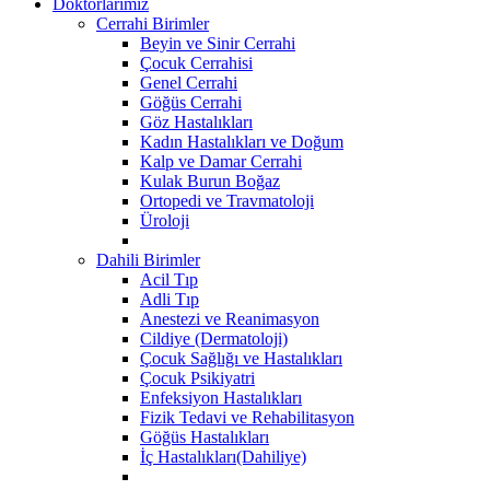
Doktorlarımız
Cerrahi Birimler
Beyin ve Sinir Cerrahi
Çocuk Cerrahisi
Genel Cerrahi
Göğüs Cerrahi
Göz Hastalıkları
Kadın Hastalıkları ve Doğum
Kalp ve Damar Cerrahi
Kulak Burun Boğaz
Ortopedi ve Travmatoloji
Üroloji
Dahili Birimler
Acil Tıp
Adli Tıp
Anestezi ve Reanimasyon
Cildiye (Dermatoloji)
Çocuk Sağlığı ve Hastalıkları
Çocuk Psikiyatri
Enfeksiyon Hastalıkları
Fizik Tedavi ve Rehabilitasyon
Göğüs Hastalıkları
İç Hastalıkları(Dahiliye)