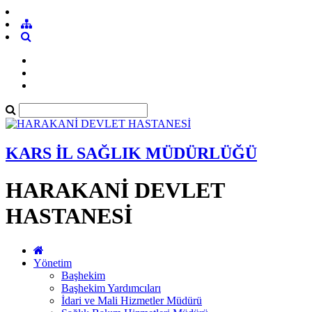
KARS İL SAĞLIK MÜDÜRLÜĞÜ
HARAKANİ DEVLET
HASTANESİ
Yönetim
Başhekim
Başhekim Yardımcıları
İdari ve Mali Hizmetler Müdürü