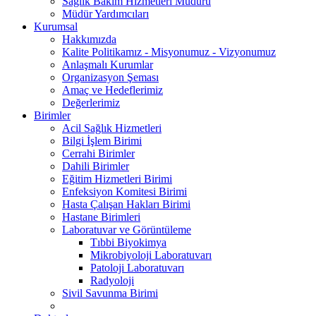
Sağlık Bakım Hizmetleri Müdürü
Müdür Yardımcıları
Kurumsal
Hakkımızda
Kalite Politikamız - Misyonumuz - Vizyonumuz
Anlaşmalı Kurumlar
Organizasyon Şeması
Amaç ve Hedeflerimiz
Değerlerimiz
Birimler
Acil Sağlık Hizmetleri
Bilgi İşlem Birimi
Cerrahi Birimler
Dahili Birimler
Eğitim Hizmetleri Birimi
Enfeksiyon Komitesi Birimi
Hasta Çalışan Hakları Birimi
Hastane Birimleri
Laboratuvar ve Görüntüleme
Tıbbi Biyokimya
Mikrobiyoloji Laboratuvarı
Patoloji Laboratuvarı
Radyoloji
Sivil Savunma Birimi