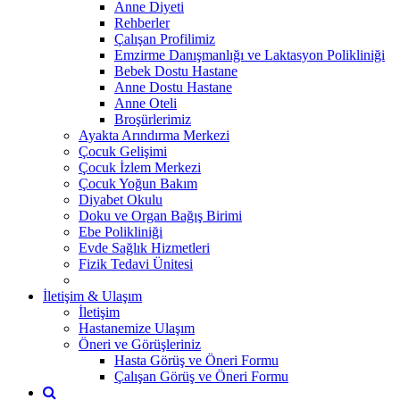
Anne Diyeti
Rehberler
Çalışan Profilimiz
Emzirme Danışmanlığı ve Laktasyon Polikliniği
Bebek Dostu Hastane
Anne Dostu Hastane
Anne Oteli
Broşürlerimiz
Ayakta Arındırma Merkezi
Çocuk Gelişimi
Çocuk İzlem Merkezi
Çocuk Yoğun Bakım
Diyabet Okulu
Doku ve Organ Bağış Birimi
Ebe Polikliniği
Evde Sağlık Hizmetleri
Fizik Tedavi Ünitesi
İletişim & Ulaşım
İletişim
Hastanemize Ulaşım
Öneri ve Görüşleriniz
Hasta Görüş ve Öneri Formu
Çalışan Görüş ve Öneri Formu