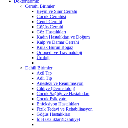
Doktorlarımız
Cerrahi Birimler
Beyin ve Sinir Cerrahi
Çocuk Cerrahisi
Genel Cerrahi
Göğüs Cerrahi
Göz Hastalıkları
Kadın Hastalıkları ve Doğum
Kalp ve Damar Cerrahi
Kulak Burun Boğaz
Ortopedi ve Travmatoloji
Üroloji
Dahili Birimler
Acil Tıp
Adli Tıp
Anestezi ve Reanimasyon
Cildiye (Dermatoloji)
Çocuk Sağlığı ve Hastalıkları
Çocuk Psikiyatri
Enfeksiyon Hastalıkları
Fizik Tedavi ve Rehabilitasyon
Göğüs Hastalıkları
İç Hastalıkları(Dahiliye)