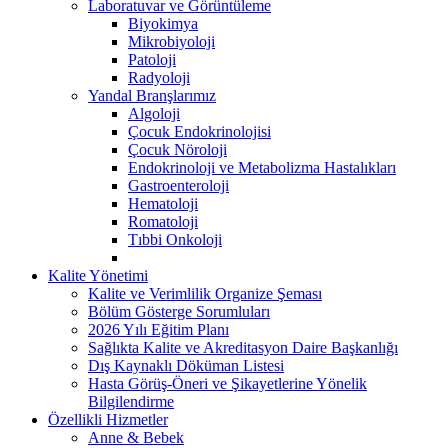
Laboratuvar ve Görüntüleme
Biyokimya
Mikrobiyoloji
Patoloji
Radyoloji
Yandal Branşlarımız
Algoloji
Çocuk Endokrinolojisi
Çocuk Nöroloji
Endokrinoloji ve Metabolizma Hastalıkları
Gastroenteroloji
Hematoloji
Romatoloji
Tıbbi Onkoloji
Kalite Yönetimi
Kalite ve Verimlilik Organize Şeması
Bölüm Gösterge Sorumluları
2026 Yılı Eğitim Planı
Sağlıkta Kalite ve Akreditasyon Daire Başkanlığı
Dış Kaynaklı Döküman Listesi
Hasta Görüş-Öneri ve Şikayetlerine Yönelik
Bilgilendirme
Özellikli Hizmetler
Anne & Bebek