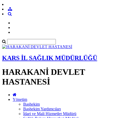
KARS İL SAĞLIK MÜDÜRLÜĞÜ
HARAKANİ DEVLET
HASTANESİ
Yönetim
Başhekim
Başhekim Yardımcıları
İdari ve Mali Hizmetler Müdürü