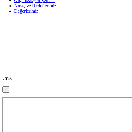
Organizasyon Şeması
Amaç ve Hedeflerimiz
Değerlerimiz
2026
×