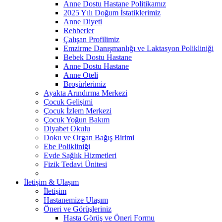
Anne Dostu Hastane Politikamız
2025 Yılı Doğum İstatiklerimiz
Anne Diyeti
Rehberler
Çalışan Profilimiz
Emzirme Danışmanlığı ve Laktasyon Polikliniği
Bebek Dostu Hastane
Anne Dostu Hastane
Anne Oteli
Broşürlerimiz
Ayakta Arındırma Merkezi
Çocuk Gelişimi
Çocuk İzlem Merkezi
Çocuk Yoğun Bakım
Diyabet Okulu
Doku ve Organ Bağış Birimi
Ebe Polikliniği
Evde Sağlık Hizmetleri
Fizik Tedavi Ünitesi
İletişim & Ulaşım
İletişim
Hastanemize Ulaşım
Öneri ve Görüşleriniz
Hasta Görüş ve Öneri Formu