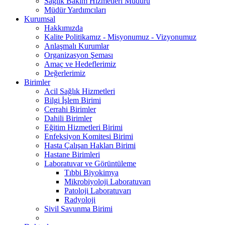
Sağlık Bakım Hizmetleri Müdürü
Müdür Yardımcıları
Kurumsal
Hakkımızda
Kalite Politikamız - Misyonumuz - Vizyonumuz
Anlaşmalı Kurumlar
Organizasyon Şeması
Amaç ve Hedeflerimiz
Değerlerimiz
Birimler
Acil Sağlık Hizmetleri
Bilgi İşlem Birimi
Cerrahi Birimler
Dahili Birimler
Eğitim Hizmetleri Birimi
Enfeksiyon Komitesi Birimi
Hasta Çalışan Hakları Birimi
Hastane Birimleri
Laboratuvar ve Görüntüleme
Tıbbi Biyokimya
Mikrobiyoloji Laboratuvarı
Patoloji Laboratuvarı
Radyoloji
Sivil Savunma Birimi