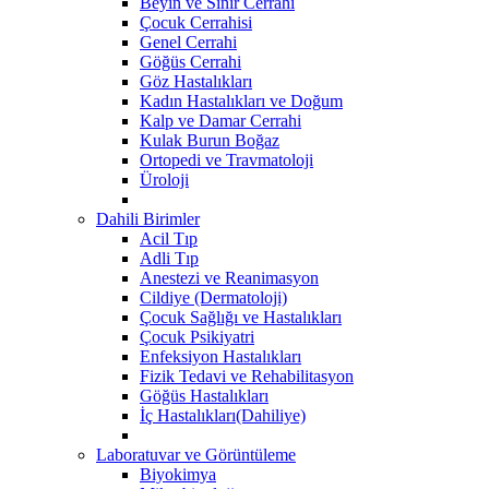
Beyin ve Sinir Cerrahi
Çocuk Cerrahisi
Genel Cerrahi
Göğüs Cerrahi
Göz Hastalıkları
Kadın Hastalıkları ve Doğum
Kalp ve Damar Cerrahi
Kulak Burun Boğaz
Ortopedi ve Travmatoloji
Üroloji
Dahili Birimler
Acil Tıp
Adli Tıp
Anestezi ve Reanimasyon
Cildiye (Dermatoloji)
Çocuk Sağlığı ve Hastalıkları
Çocuk Psikiyatri
Enfeksiyon Hastalıkları
Fizik Tedavi ve Rehabilitasyon
Göğüs Hastalıkları
İç Hastalıkları(Dahiliye)
Laboratuvar ve Görüntüleme
Biyokimya