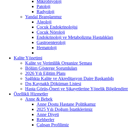
Mikrobiyoloji
Patoloji
Radyoloji
Yandal Branşlarımız
Algoloji
Çocuk Endokrinolojisi
Çocuk Nöroloji
Endokrinoloji ve Metabolizma Hastalıkları
Gastroenteroloji
Hematoloji
Kalite Yönetimi
Kalite ve Verimlilik Organize Şeması
Bölüm Gösterge Sorumluları
2026 Yılı Eğitim Planı
Sağlıkta Kalite ve Akreditasyon Daire Başkanlığı
Dış Kaynaklı Döküman Listesi
Hasta Görüş-Öneri ve Şikayetlerine Yönelik Bilgilendir
Özellikli Hizmetler
Anne & Bebek
Anne Dostu Hastane Politikamız
2025 Yılı Doğum İstatiklerimiz
Anne Diyeti
Rehberler
Çalışan Profilimiz