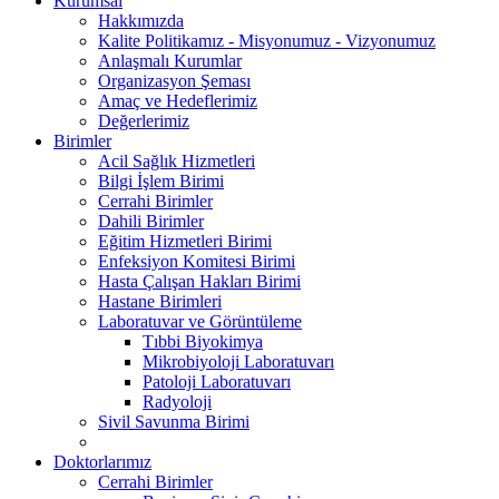
Kurumsal
Hakkımızda
Kalite Politikamız - Misyonumuz - Vizyonumuz
Anlaşmalı Kurumlar
Organizasyon Şeması
Amaç ve Hedeflerimiz
Değerlerimiz
Birimler
Acil Sağlık Hizmetleri
Bilgi İşlem Birimi
Cerrahi Birimler
Dahili Birimler
Eğitim Hizmetleri Birimi
Enfeksiyon Komitesi Birimi
Hasta Çalışan Hakları Birimi
Hastane Birimleri
Laboratuvar ve Görüntüleme
Tıbbi Biyokimya
Mikrobiyoloji Laboratuvarı
Patoloji Laboratuvarı
Radyoloji
Sivil Savunma Birimi
Doktorlarımız
Cerrahi Birimler