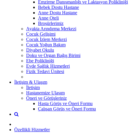
Emzirme Danışmanlığı ve Laktasyon Polikliniği
Bebek Dostu Hastane
Anne Dostu Hastane
Anne Oteli
Broşürlerimiz
Ayakta Arındırma Merkezi
Çocuk Gelişimi
Çocuk İzlem Merkezi
Çocuk Yoğun Bakım
Diyabet Okulu
Doku ve Organ Bağış Birimi
Ebe Polikliniği
Evde Sağlık Hizmetleri
Fizik Tedavi Ünitesi
İletişim & Ulaşım
İletişim
Hastanemize Ulaşım
Öneri ve Görüşleriniz
Hasta Görüş ve Öneri Formu
Çalışan Görüş ve Öneri Formu
Özellikli Hizmetler