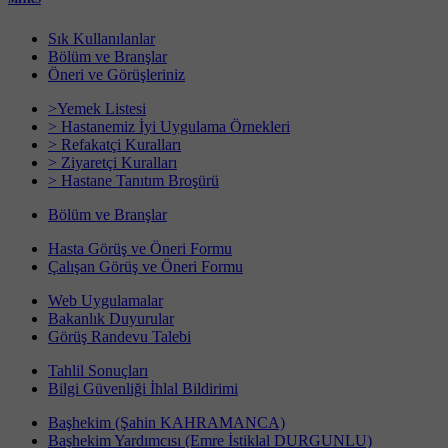
Sık Kullanılanlar
Bölüm ve Branşlar
Öneri ve Görüşleriniz
>Yemek Listesi
> Hastanemiz İyi Uygulama Örnekleri
> Refakatçi Kuralları
> Ziyaretçi Kuralları
> Hastane Tanıtım Broşürü
Bölüm ve Branşlar
Hasta Görüş ve Öneri Formu
Çalışan Görüş ve Öneri Formu
Web Uygulamalar
Bakanlık Duyurular
Görüş Randevu Talebi
Tahlil Sonuçları
Bilgi Güvenliği İhlal Bildirimi
Başhekim (Şahin KAHRAMANCA)
Başhekim Yardımcısı (Emre İstiklal DURGUNLU)