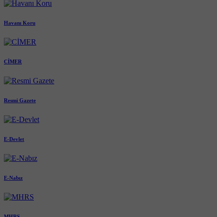
Havanı Koru
CİMER
Resmi Gazete
E-Devlet
E-Nabız
MHRS