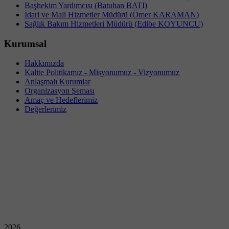
Başhekim Yardımcısı (Batuhan BATI)
İdari ve Mali Hizmetler Müdürü (Ömer KARAMAN)
Sağlık Bakım Hizmetleri Müdürü (Edibe KOYUNCU)
Kurumsal
Hakkımızda
Kalite Politikamız - Misyonumuz - Vizyonumuz
Anlaşmalı Kurumlar
Organizasyon Şeması
Amaç ve Hedeflerimiz
Değerlerimiz
2026