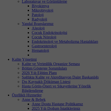
Laboratuvar ve Görüntüleme
Biyokimya
Mikrobiyoloji
Patoloji
Radyoloji
Yandal Branşlarımız
Algoloji
Çocuk Endokrinolojisi
Çocuk Nöroloji
Endokrinoloji ve Metabolizma Hastalıkları
Gastroenteroloji
Hematoloji
Kalite Yönetimi
Kalite ve Verimlilik Organize Şeması
Bölüm Gösterge Sorumluları
2026 Yılı Eğitim Planı
Sağlıkta Kalite ve Akreditasyon Daire Başkanlığı
Dış Kaynaklı Döküman Listesi
Hasta Görüş-Öneri ve Şikayetlerine Yönelik
Bilgilendirme
Özellikli Hizmetler
Anne & Bebek
Anne Dostu Hastane Politikamız
2025 Yılı Doğum İstatiklerimiz