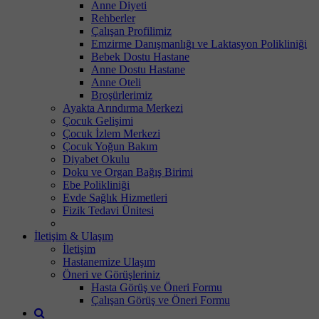
Anne Diyeti
Rehberler
Çalışan Profilimiz
Emzirme Danışmanlığı ve Laktasyon Polikliniği
Bebek Dostu Hastane
Anne Dostu Hastane
Anne Oteli
Broşürlerimiz
Ayakta Arındırma Merkezi
Çocuk Gelişimi
Çocuk İzlem Merkezi
Çocuk Yoğun Bakım
Diyabet Okulu
Doku ve Organ Bağış Birimi
Ebe Polikliniği
Evde Sağlık Hizmetleri
Fizik Tedavi Ünitesi
İletişim & Ulaşım
İletişim
Hastanemize Ulaşım
Öneri ve Görüşleriniz
Hasta Görüş ve Öneri Formu
Çalışan Görüş ve Öneri Formu