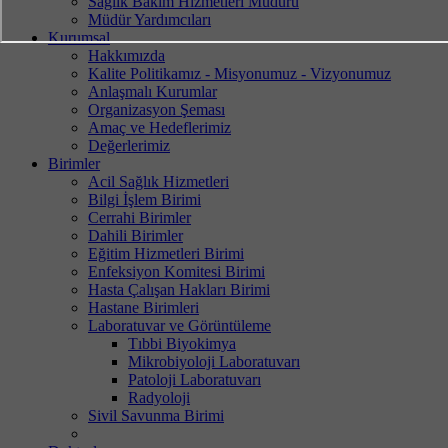
Sağlık Bakım Hizmetleri Müdürü
Müdür Yardımcıları
Kurumsal
Hakkımızda
Kalite Politikamız - Misyonumuz - Vizyonumuz
Anlaşmalı Kurumlar
Organizasyon Şeması
Amaç ve Hedeflerimiz
Değerlerimiz
Birimler
Acil Sağlık Hizmetleri
Bilgi İşlem Birimi
Cerrahi Birimler
Dahili Birimler
Eğitim Hizmetleri Birimi
Enfeksiyon Komitesi Birimi
Hasta Çalışan Hakları Birimi
Hastane Birimleri
Laboratuvar ve Görüntüleme
Tıbbi Biyokimya
Mikrobiyoloji Laboratuvarı
Patoloji Laboratuvarı
Radyoloji
Sivil Savunma Birimi