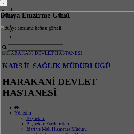
×
×
Dünya Emzirme Günü
KARS İL SAĞLIK MÜDÜRLÜĞÜ
HARAKANİ DEVLET
HASTANESİ
Yönetim
Başhekim
Başhekim Yardımcıları
İdari ve Mali Hizmetler Müdürü