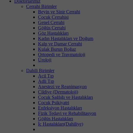
Doktorlarımız
Cerrahi Birimler
Beyin ve Sinir Cerrahi
Çocuk Cerrahisi
Genel Cerrahi
Göğüs Cerrahi
Göz Hastalıkları
Kadın Hastalıkları ve Doğum
Kalp ve Damar Cerrahi
Kulak Burun Boğaz
Ortopedi ve Travmatoloji
Üroloji
Dahili Birimler
Acil Tıp
Adli Tıp
Anestezi ve Reanimasyon
Cildiye (Dermatoloji)
Çocuk Sağlığı ve Hastalıkları
Çocuk Psikiyatri
Enfeksiyon Hastalıkları
Fizik Tedavi ve Rehabilitasyon
Göğüs Hastalıkları
İç Hastalıkları(Dahiliye)